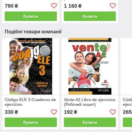
790
1 160
₴
₴
Купити
Купити
Подібні товари компанії
Código ELE 3 Cuaderno de
Vente A2 Libro de ejercicios
Códi
ejercicios
(Робочий зошит)
ejerc
330
192
265
₴
₴
Купити
Купити