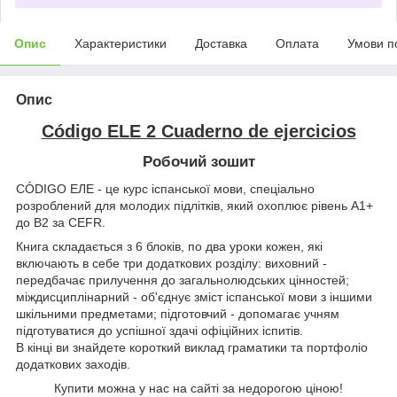
Опис
Характеристики
Доставка
Оплата
Умови п
Опис
Código ELE 2 Cuaderno de ejercicios
Робочий зошит
CÓDIGO ЕЛЕ - це курс іспанської мови, спеціально
розроблений для молодих підлітків, який охоплює рівень A1+
до B2 за CEFR.
Книга складається з 6 блоків, по два уроки кожен, які
включають в себе три додаткових розділу: виховний -
передбачає прилучення до загальнолюдських цінностей;
міждисциплінарний - об'єднує зміст іспанської мови з іншими
шкільними предметами; підготовчий - допомагає учням
підготуватися до успішної здачі офіційних іспитів.
В кінці ви знайдете короткий виклад граматики та портфоліо
додаткових заходів.
Купити можна у нас на сайті за недорогою ціною!