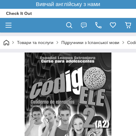
Вивчай англійську з нами
Check It Out
Товари та послуги
Підручники з Іспанської мови
Cod