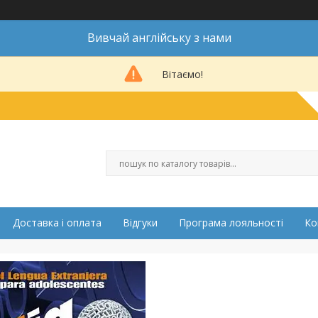
Вивчай англійську з нами
Вітаємо!
Доставка і оплата
Відгуки
Програма лояльності
Ко