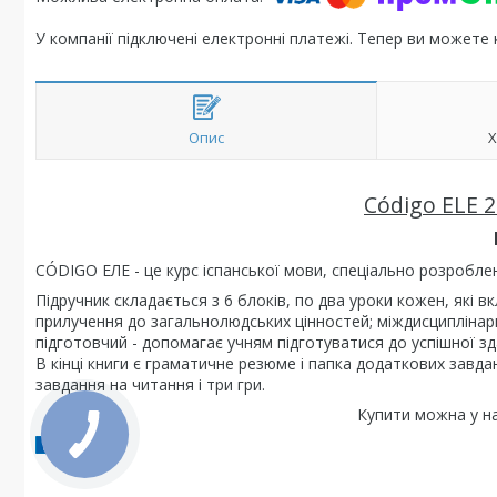
У компанії підключені електронні платежі. Тепер ви можете
Опис
Х
Código ELE 2
CÓDIGO ЕЛЕ - це курс іспанської мови, спеціально розроблен
Підручник складається з 6 блоків, по два уроки кожен, які 
прилучення до загальнолюдських цінностей; міждисциплінарн
підготовчий - допомагає учням підготуватися до успішної зда
В кінці книги є граматичне резюме і папка додаткових завда
завдання на читання і три гри.
Купити можна у на