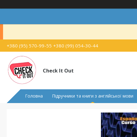
+380 (95) 570-99-55
+380 (99) 054-30-44
Check It Out
Головна
Підручники та книги з англійської мови