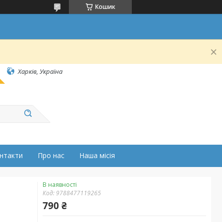
Кошик
Харків, Україна
нтакти
Про нас
Наша місія
В наявності
Код:
9788477119265
790 ₴