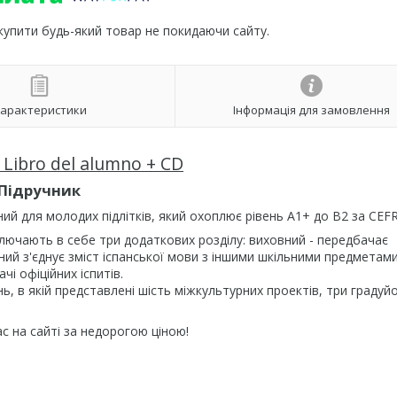
 купити будь-який товар не покидаючи сайту.
арактеристики
Інформація для замовлення
 Libro del alumno + CD
Підручник
ий для молодих підлітків, який охоплює рівень A1+ до B2 за CEFR
включають в себе три додаткових розділу: виховний - передбачає
ий з'єднує зміст іспанської мови з іншими шкільними предметами
чі офіційних іспитів.
нь, в якій представлені шість міжкультурних проектів, три граду
с на сайті за недорогою ціною!