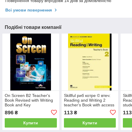
Повернення товару впродовж 14 днів за домовленістю
Всі умови повернення
Подібні товари компанії
On Screen B2 Teacher's
Skillful риб котре © втеч:
Skill
Book Revised with Writing
Reading and Writing 2
Read
Book and Key
teacher's Book with access
stud
Digibook
Digi
896
113
113
₴
₴
Купити
Купити