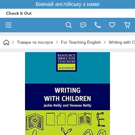
Вивчай англійську з нами
Check It Out
Товари та послуги
For Teaching English
Writing with C