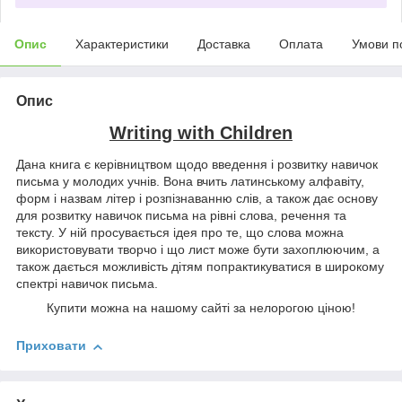
Опис
Характеристики
Доставка
Оплата
Умови п
Опис
Writing with Children
Дана книга є керівництвом щодо введення і розвитку навичок
письма у молодих учнів. Вона вчить латинському алфавіту,
форм і назвам літер і розпізнаванню слів, а також дає основу
для розвитку навичок письма на рівні слова, речення та
тексту. У ній просувається ідея про те, що слова можна
використовувати творчо і що лист може бути захоплюючим, а
також дається можливість дітям попрактикуватися в широкому
спектрі навичок письма.
Купити можна на нашому сайті за нелорогою ціною!
Приховати