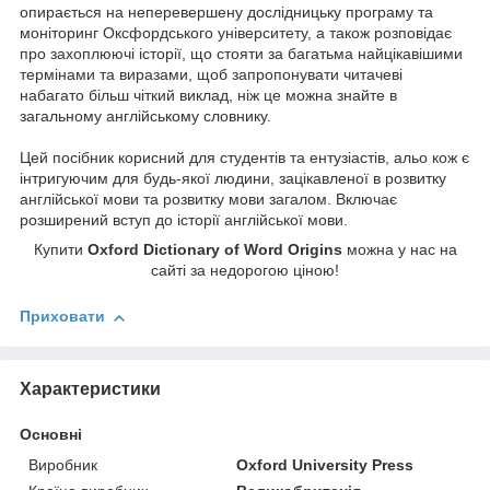
опирається на неперевершену дослідницьку програму та
моніторинг Оксфордського університету, а також розповідає
про захоплюючі історії, що стояти за багатьма найцікавішими
термінами та виразами, щоб запропонувати читачеві
набагато більш чіткий виклад, ніж це можна знайте в
загальному англійському словнику.
Цей посібник корисний для студентів та ентузіастів, альо кож є
інтригуючим для будь-якої людини, зацікавленої в розвитку
англійської мови та розвитку мови загалом. Включає
розширений вступ до історії англійської мови.
Купити
Oxford Dictionary of Word Origins
можна у нас на
сайті за недорогою ціною!
Приховати
Характеристики
Основні
Виробник
Oxford University Press