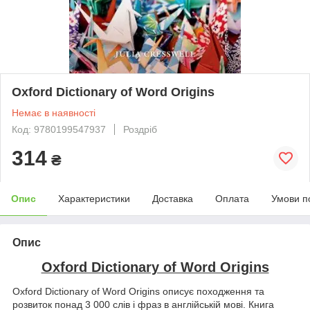
Oxford Dictionary of Word Origins
Немає в наявності
Код: 9780199547937
Роздріб
314
₴
Опис
Характеристики
Доставка
Оплата
Умови п
Опис
Oxford Dictionary of Word Origins
Oxford Dictionary of Word Origins описує походження та
розвиток понад 3 000 слів і фраз в англійській мові. Книга