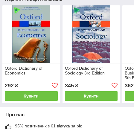
Oxford Dictionary of
Oxford Dictionary of
Oxfo
Economics
Sociology 3rd Edition
Busi
5th E
292
345
362
₴
₴
Купити
Купити
Про нас
95% позитивних з 61 відгука за рік